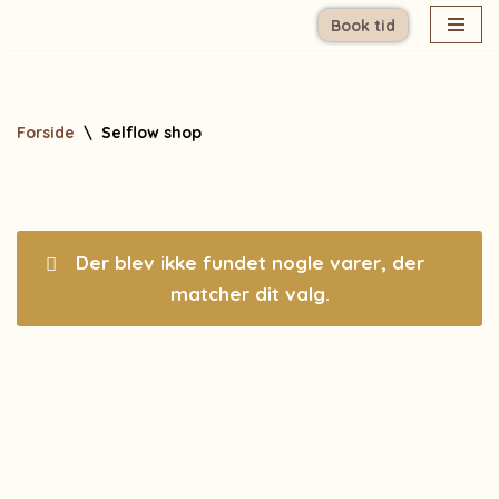
Book tid
Spring
til
indhold
Forside
\
Selflow shop
Der blev ikke fundet nogle varer, der
matcher dit valg.